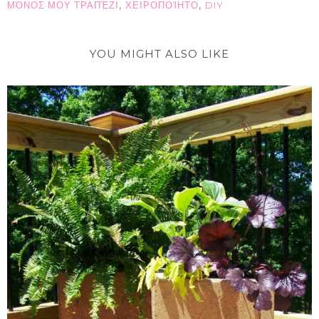
,
,
ΜΌΝΟΣ ΜΟΥ ΤΡΑΠΈΖΙ
ΧΕΙΡΟΠΟΊΗΤΟ
DIY
YOU MIGHT ALSO LIKE