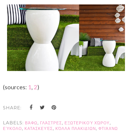
(sources:
1
,
2
)
SHARE:
LABELS:
,
,
,
ΒΆΦΩ
ΓΛΆΣΤΡΕΣ
ΕΞΩΤΕΡΙΚΟΎ ΧΏΡΟΥ
,
,
,
ΕΎΚΟΛΟ
ΚΑΤΑΣΚΕΥΈΣ
ΚΌΛΛΑ ΠΛΑΚΙΔΊΩΝ
ΦΤΙΆΧΝΩ